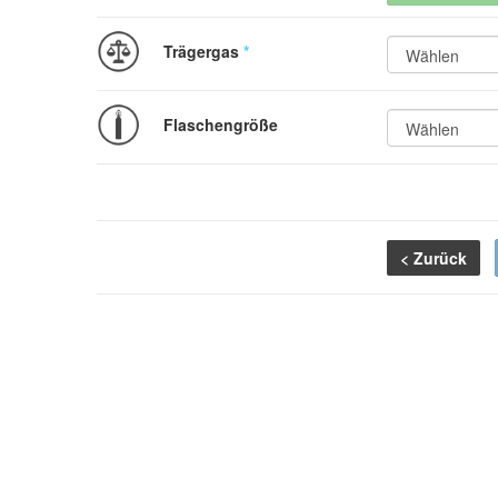
Trägergas
*
Flaschengröße
< Zurück