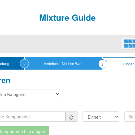
Mixture Guide
ndung
Verfeinern Sie Ihre Wahl
2
Finden 
3
ren
ndteil
Unit
 Komponente hinzufügen