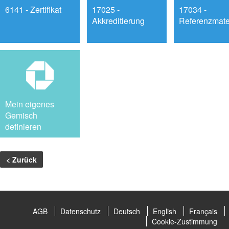
6141 - Zertifikat
17025 -
17034 -
Akkreditierung
Referenzmate
Mein eigenes
Gemisch
definieren
< Zurück
AGB
Datenschutz
Deutsch
English
Français
Cookie-Zustimmung